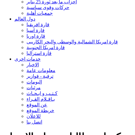
احزاب ما بعد ثورة 25 يناير
حركات وقوى سياسية
جمعيات أهلية
دول العالم
قارة افريقيا
قارة اسيا
قارة اوربا
قارة امريكا الشمالية والوسطى والبحر الكاريبى
قارة امريكا الجنوبية
قارة استراليا
خدمات اخرى
الاخبار
معلومات عامة
ترفية - فوازير
البومات
مرئيات
كـتـب و ابـحـاث
بـاقـلام القـراء
عن الموقع
خريطة الموقع
للاعلان
اتصل بنا