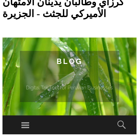
كرزاي وطالبان يدينان الامتهان
الأميركي للجثث - الجزيرة