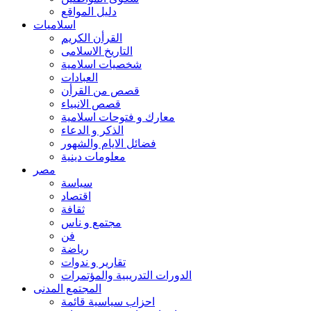
دليل المواقع
اسلاميات
القرأن الكريم
التاريخ الاسلامى
شخصيات اسلامية
العبادات
قصص من القرأن
قصص الانبياء
معارك و فتوحات اسلامية
الذكر و الدعاء
فضائل الايام والشهور
معلومات دينية
مصر
سياسة
اقتصاد
ثقافة
مجتمع و ناس
فن
رياضة
تقارير و ندوات
الدورات التدريبية والمؤتمرات
المجتمع المدنى
احزاب سياسية قائمة