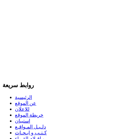
روابط سريعة
الرئيسية
عن الموقع
للاعلان
خريطة الموقع
استبيان
دلـيـل المـواقـع
كـتـب و ابـحـاث
بـاقـلام القـراء