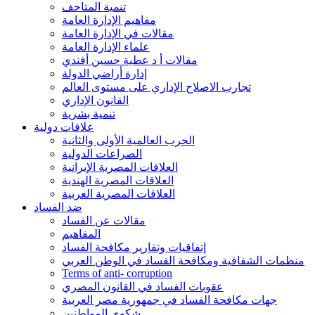
تنمية المتاحف
مفاهيم الإدارة العامة
مقالات في الإدارة العامة
علماء الإدارة العامة
مقالات أ د عطية حسين أفندي
إدارة أراضي الدولة
تجارب الاصلاح الإداري على مستوى العالم
القانون الإداري
تنمية بشرية
علاقات دولية
الحرب العالمية الأولى والثانية
الصراعات الدولية
العلاقات المصرية الإيرانية
العلاقات المصرية الهندية
العلاقات المصرية العربية
ضد الفساد
مقالات عن الفساد
المفاهيم
إتفاقيات وتقارير مكافحة الفساد
منظمات الشفافية ومكافحة الفساد في الوطن العربي
Terms of anti- corruption
عقوبات الفساد في القانون المصري
جهات مكافحة الفساد في جمهورية مصر العربية
شكوى المواطنين