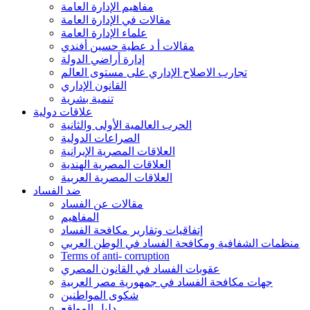
مفاهيم الإدارة العامة
مقالات في الإدارة العامة
علماء الإدارة العامة
مقالات أ د عطية حسين أفندي
إدارة أراضي الدولة
تجارب الاصلاح الإداري على مستوى العالم
القانون الإداري
تنمية بشرية
علاقات دولية
الحرب العالمية الأولى والثانية
الصراعات الدولية
العلاقات المصرية الإيرانية
العلاقات المصرية الهندية
العلاقات المصرية العربية
ضد الفساد
مقالات عن الفساد
المفاهيم
إتفاقيات وتقارير مكافحة الفساد
منظمات الشفافية ومكافحة الفساد في الوطن العربي
Terms of anti- corruption
عقوبات الفساد في القانون المصري
جهات مكافحة الفساد في جمهورية مصر العربية
شكوى المواطنين
دليل المواقع