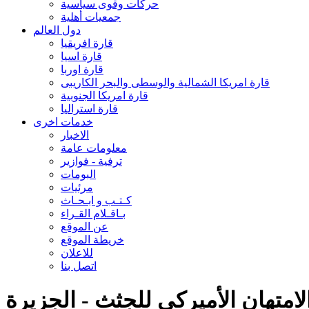
حركات وقوى سياسية
جمعيات أهلية
دول العالم
قارة افريقيا
قارة اسيا
قارة اوربا
قارة امريكا الشمالية والوسطى والبحر الكاريبى
قارة امريكا الجنوبية
قارة استراليا
خدمات اخرى
الاخبار
معلومات عامة
ترفية - فوازير
البومات
مرئيات
كـتـب و ابـحـاث
بـاقـلام القـراء
عن الموقع
خريطة الموقع
للاعلان
اتصل بنا
لامتهان الأميركي للجثث - الجزيرة