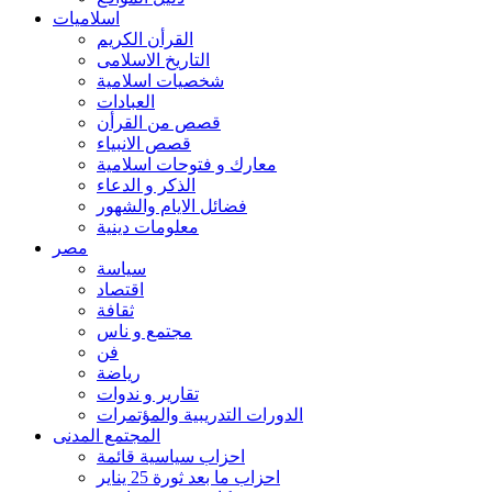
اسلاميات
القرأن الكريم
التاريخ الاسلامى
شخصيات اسلامية
العبادات
قصص من القرأن
قصص الانبياء
معارك و فتوحات اسلامية
الذكر و الدعاء
فضائل الايام والشهور
معلومات دينية
مصر
سياسة
اقتصاد
ثقافة
مجتمع و ناس
فن
رياضة
تقارير و ندوات
الدورات التدريبية والمؤتمرات
المجتمع المدنى
احزاب سياسية قائمة
احزاب ما بعد ثورة 25 يناير