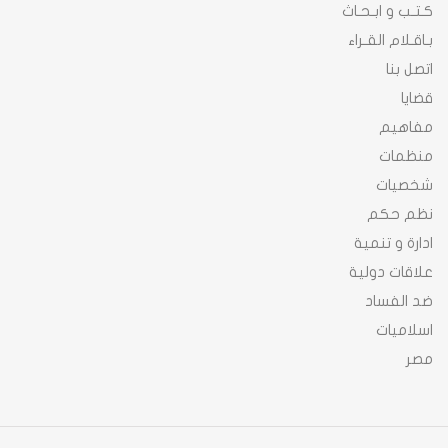
كـتـب و ابـحـاث
بـاقـلام القـراء
اتصل بنا
قضايا
مفاهيم
منظمات
شخصيات
نظم حكم
ادارة و تنمية
علاقات دولية
ضد الفساد
اسلاميات
مصر